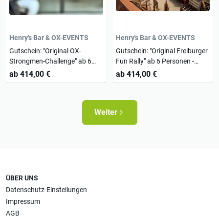
Henry's Bar & OX-EVENTS
Henry's Bar & OX-EVENTS
Gutschein: "Original OX-
Gutschein: "Original Freiburger
Strongmen-Challenge" ab 6
Fun Rally" ab 6 Personen -
Personen - Mögen Die
Freiburg spaßig erleben (Preis
ab 414,00 €
ab 414,00 €
Stärkeren Gewinnen" (Preis je
je Person ab 62,10 €)
Person ab 62,10 €)
Weiter
ÜBER UNS
Datenschutz-Einstellungen
Impressum
AGB