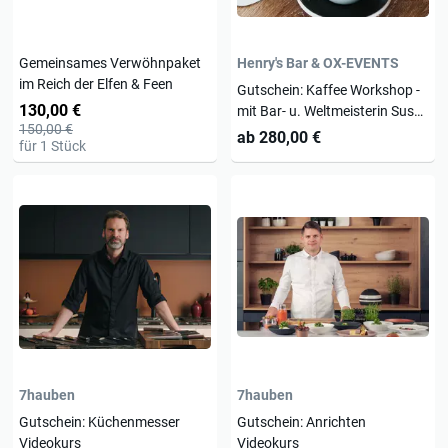
Gemeinsames Verwöhnpaket
Henry's Bar & OX-EVENTS
im Reich der Elfen & Feen
Gutschein: Kaffee Workshop -
130,00 €
mit Bar- u. Weltmeisterin Susen
150,00 €
Olejniczak
ab 280,00 €
für 1 Stück
7hauben
7hauben
Gutschein: Küchenmesser
Gutschein: Anrichten
Videokurs
Videokurs