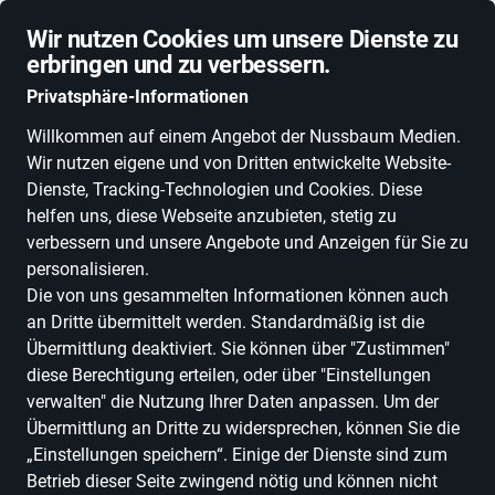
 für Abonnenten
Zum Verschenken ode
Wir nutzen Cookies um unsere Dienste zu
erbringen und zu verbessern.
Privatsphäre-Informationen
Willkommen auf einem Angebot der Nussbaum Medien.
Wir nutzen eigene und von Dritten entwickelte Website-
NEUHEITEN
DEALS
ESSEN & TRINKEN
FLIEGEN & FALLEN
MOT
Dienste, Tracking-Technologien und Cookies. Diese
helfen uns, diese Webseite anzubieten, stetig zu
verbessern und unsere Angebote und Anzeigen für Sie zu
Freizeitangebote
in der
personalisieren.
Erlebniswelt
Die von uns gesammelten Informationen können auch
an Dritte übermittelt werden. Standardmäßig ist die
Übermittlung deaktiviert. Sie können über "Zustimmen"
ALLE FILTER
diese Berechtigung erteilen, oder über "Einstellungen
verwalten" die Nutzung Ihrer Daten anpassen. Um der
Übermittlung an Dritte zu widersprechen, können Sie die
Marken
„Einstellungen speichern“. Einige der Dienste sind zum
Betrieb dieser Seite zwingend nötig und können nicht