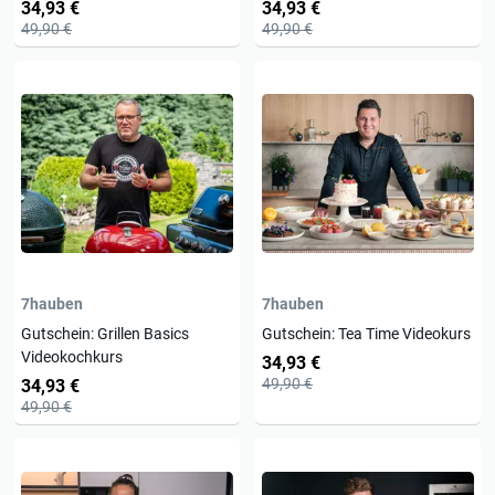
Videokochkurs
34,93 €
34,93 €
49,90 €
49,90 €
7hauben
7hauben
Gutschein: Grillen Basics
Gutschein: Tea Time Videokurs
Videokochkurs
34,93 €
49,90 €
34,93 €
49,90 €