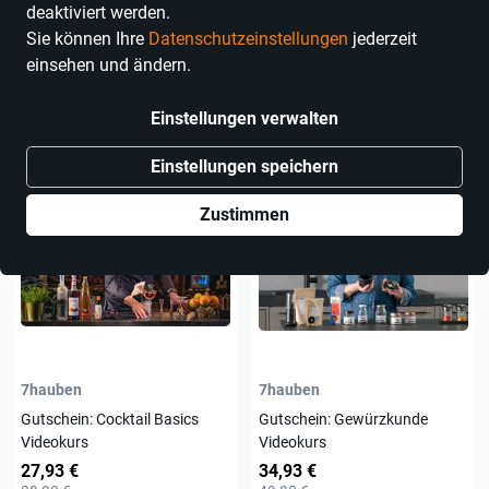
deaktiviert werden.
Alle
Alles zurücksetzen
Sie können Ihre
Datenschutzeinstellungen
jederzeit
Angebote
einsehen und ändern.
44 Erlebnisse
Einstellungen verwalten
Einstellungen speichern
Zustimmen
7hauben
7hauben
Gutschein: Cocktail Basics
Gutschein: Gewürzkunde
Videokurs
Videokurs
27,93 €
34,93 €