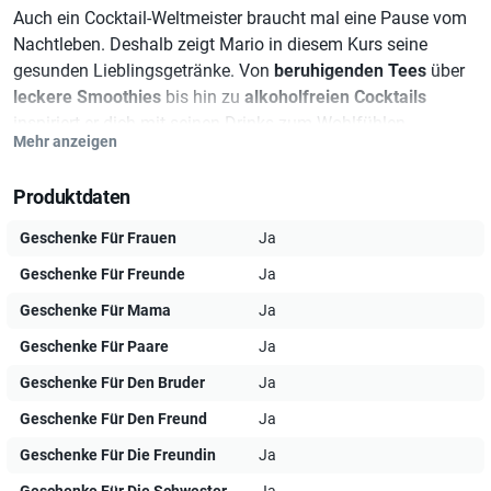
Auch ein Cocktail-Weltmeister braucht mal eine Pause vom
Nachtleben. Deshalb zeigt Mario in diesem Kurs seine
gesunden Lieblingsgetränke. Von
beruhigenden Tees
über
leckere Smoothies
bis hin zu
alkoholfreien Cocktails
inspiriert er dich mit seinen Drinks zum Wohlfühlen.
Mehr anzeigen
Manchmal muss man seinem Körper etwas Gutes tun!
Produktdaten
Mario Hofferer, Cocktail-Weltmeister
Geschenke Für Frauen
Ja
Zweifacher Cocktail-Weltmeister, International Barkeeper of
Geschenke Für Freunde
Ja
the Year 2017/2018, vierfacher Österreichischer
Staatsmeister, Barmann des Jahres 2012 sowie Leader of
Geschenke Für Mama
Ja
the Year 2011 – Mario kennt sich in der Barwelt bestens
Geschenke Für Paare
Ja
aus.
Geschenke Für Den Bruder
Ja
Geschenke Für Den Freund
Ja
Die Videokochkurse von 7hauben
Geschenke Für Die Freundin
Ja
Geschenke Für Die Schwester
Ja