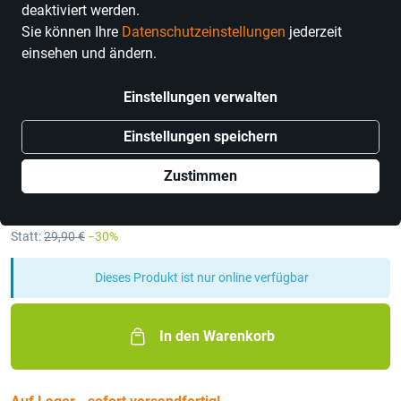
deaktiviert werden.
Sie können Ihre
Datenschutzeinstellungen
jederzeit
einsehen und ändern.
Einstellungen verwalten
7hauben
Einstellungen speichern
Gutschein: Well Being Drinks
Videokurs
Zustimmen
Preis
20,93 €
inkl. MwSt.,
zzgl. Versandkosten
Statt:
29,90 €
−30%
Dieses Produkt ist nur online verfügbar
In den Warenkorb