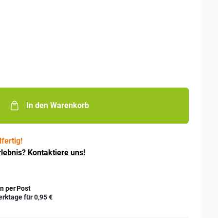
In den Warenkorb
fertig!
lebnis? Kontaktiere uns!
n per Post
erktage für
0,95 €