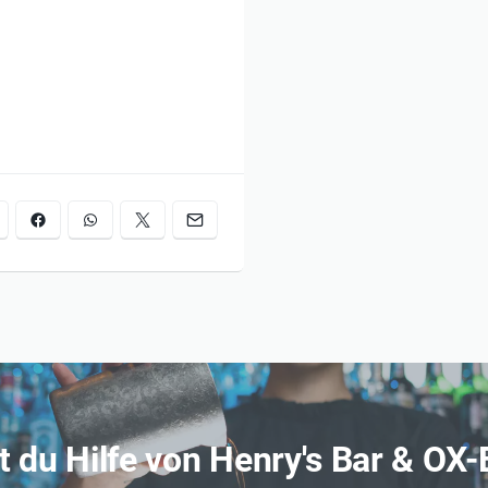
t
eit in die Welt der Floristik
eko zu Hause.
wert oder Partycharakter.
Atmosphäre und unter
ht gezaubert...
t du Hilfe von Henry's Bar & O