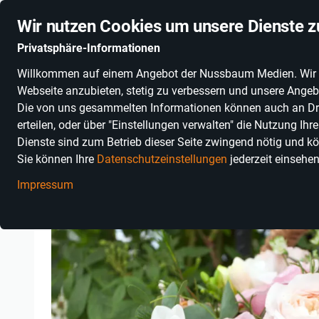
Erlebe Baden-Württemberg
10 % Rabatt für Abonnenten
Wir nutzen Cookies um unsere Dienste z
Privatsphäre-Informationen
Willkommen auf einem Angebot der Nussbaum Medien. Wir nut
ERLEBNISKATEGORIEN
ERLEBNISSE FÜR PAARE
FR
Webseite anzubieten, stetig zu verbessern und unsere Angebo
Die von uns gesammelten Informationen können auch an Dritt
erteilen, oder über "Einstellungen verwalten" die Nutzung Ih
Dienste sind zum Betrieb dieser Seite zwingend nötig und kö
Baden-Württemberg erleben
Erlebnisse
Kunst, Kultur & Lifest
Sie können Ihre
Datenschutzeinstellungen
jederzeit einsehe
Impressum