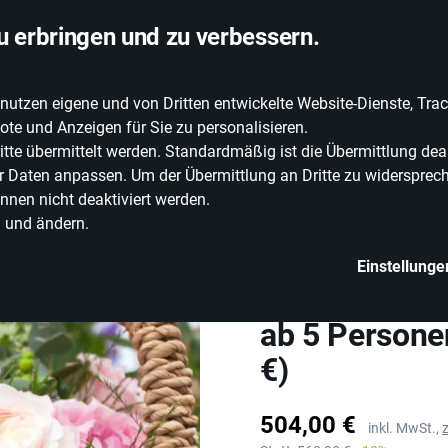
Zum Verschenken oder selbst Erleben
u erbringen und zu verbessern.
zen eigene und von Dritten entwickelte Website-Dienste, Track
EIBURG ERLEBEN
GESCHENKE FÜR ...
te und Anzeigen für Sie zu personalisieren.
e übermittelt werden. Standardmäßig ist die Übermittlung deak
rer Daten anpassen. Um der Übermittlung an Dritte zu widersprech
nnen nicht deaktiviert werden.
yle
Kunst & Handwerk
Gutschein: Floristik-Creativ-Workshop ab 5 P
n und ändern.
Einstellunge
Henry's Bar & OX-EVENTS
Gutschein: F
ab 5 Personen
€)
Preis
504,00 €
inkl. MwSt.,