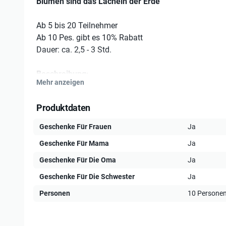
Blumen sind das Lächeln der Erde
Ab 5 bis 20 Teilnehmer
Ab 10 Pes. gibt es 10% Rabatt
Dauer: ca. 2,5 - 3 Std.
Beschreibung:
Mehr anzeigen
Ein floraler Workshop der Einblicke in das Binden von
Blumenkränzen, Armbändern (Bracelets), Gestecken usw
Produktdaten
nach Art im Workshop enthalten
Geschenke Für Frauen
Ja
Der umfangreiche Workshop beinhaltet:
Geschenke Für Mama
Ja
Begrüßungsgetränk
Geschenke Für Die Oma
Ja
Einblick in die Kunst der Floristik
Geschenke Für Die Schwester
Ja
kleine Blumenkunde
Personen
10 Persone
Herstellen eines eigenen Straußes, Blumenkranz
Gesteckes (Die 1-2 Wunschinhalte werden im Vo
abgestimmt)