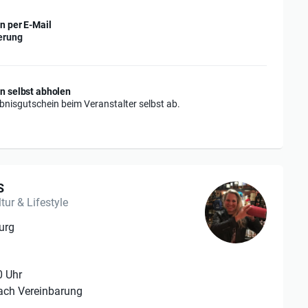
n per E-Mail
erung
n selbst abholen
ebnisgutschein beim Veranstalter selbst ab.
S
tur & Lifestyle
urg
0 Uhr
ach Vereinbarung