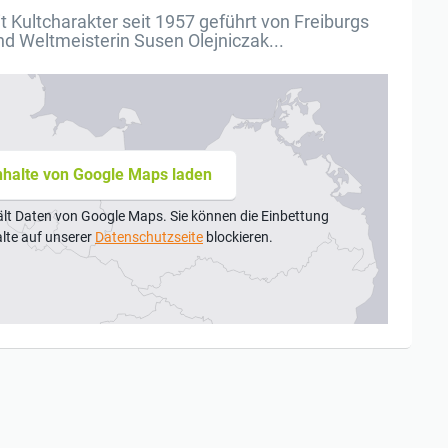
it Kultcharakter seit 1957 geführt von Freiburgs
nd Weltmeisterin Susen Olejniczak...
nhalte von Google Maps laden
ält Daten von Google Maps. Sie können die Einbettung
alte auf unserer
Datenschutzseite
blockieren.