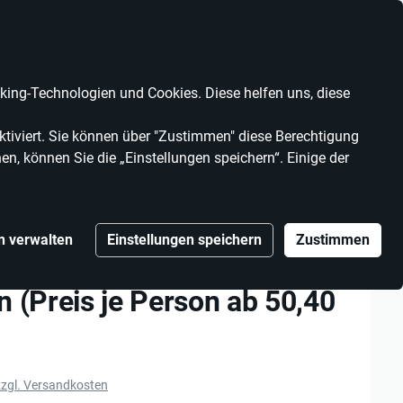
Anbieter werden
Sparvorteile
Kontrast
Mein Konto
Wunschliste
Warenkorb
ing-Technologien und Cookies. Diese helfen uns, diese
KAUFINBW
VERANSTALTER
tiviert. Sie können über "Zustimmen" diese Berechtigung
en, können Sie die „Einstellungen speichern“. Einige der
ersonen (Preis je Person ab 50,40 €)
n verwalten
Einstellungen speichern
Zustimmen
loristik-Creativ-Workshop
 (Preis je Person ab 50,40
zzgl. Versandkosten