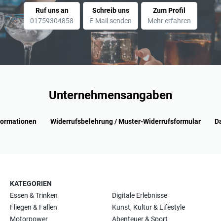
Ruf uns an
Schreib uns
Zum Profil
01759304858
E-Mail senden
Mehr erfahren
Unternehmensangaben
formationen
Widerrufsbelehrung / Muster-Widerrufsformular
D
KATEGORIEN
Essen & Trinken
Digitale Erlebnisse
Fliegen & Fallen
Kunst, Kultur & Lifestyle
Motorpower
Abenteuer & Sport