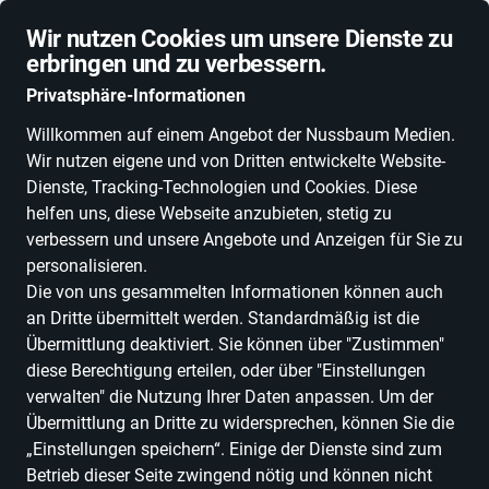
10 % Rabatt für Abonnenten
Wir nutzen Cookies um unsere Dienste zu
erbringen und zu verbessern.
Privatsphäre-Informationen
Willkommen auf einem Angebot der Nussbaum Medien.
Wir nutzen eigene und von Dritten entwickelte Website-
NEUHEITEN
DEALS
ESSEN & TRINKEN
FLIEGEN & FALLEN
MOT
Dienste, Tracking-Technologien und Cookies. Diese
helfen uns, diese Webseite anzubieten, stetig zu
Hungry Birds
verbessern und unsere Angebote und Anzeigen für Sie zu
personalisieren.
Die von uns gesammelten Informationen können auch
an Dritte übermittelt werden. Standardmäßig ist die
Alle Erlebnisse
Übermittlung deaktiviert. Sie können über "Zustimmen"
diese Berechtigung erteilen, oder über "Einstellungen
verwalten" die Nutzung Ihrer Daten anpassen. Um der
Übermittlung an Dritte zu widersprechen, können Sie die
ALLE FILTER
„Einstellungen speichern“. Einige der Dienste sind zum
Betrieb dieser Seite zwingend nötig und können nicht