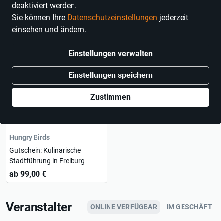
deaktiviert werden.
1 Erlebnis
Sie können Ihre
Datenschutzeinstellungen
jederzeit
einsehen und ändern.
Einstellungen verwalten
Einstellungen speichern
Zustimmen
Hungry Birds
Gutschein: Kulinarische
Stadtführung in Freiburg
ab 99,00 €
Veranstalter
ONLINE VERFÜGBAR
IM GESCHÄFT